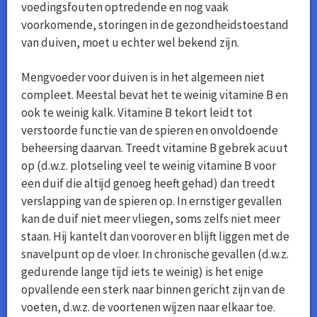
voedingsfouten optredende en nog vaak
voorkomende, storingen in de gezondheidstoestand
van duiven, moet u echter wel bekend zijn.
Mengvoeder voor duiven is in het algemeen niet
compleet. Meestal bevat het te weinig vitamine B en
ook te weinig kalk. Vitamine B tekort leidt tot
verstoorde functie van de spieren en onvoldoende
beheersing daarvan. Treedt vitamine B gebrek acuut
op (d.w.z. plotseling veel te weinig vitamine B voor
een duif die altijd genoeg heeft gehad) dan treedt
verslapping van de spieren op. In ernstiger gevallen
kan de duif niet meer vliegen, soms zelfs niet meer
staan. Hij kantelt dan voorover en blijft liggen met de
snavelpunt op de vloer. In chronische gevallen (d.w.z.
gedurende lange tijd iets te weinig) is het enige
opvallende een sterk naar binnen gericht zijn van de
voeten, d.w.z. de voortenen wijzen naar elkaar toe.